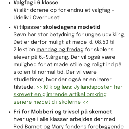
Valgfag i 6.klasse
Vi slår dørene op for endnu et valgfag –
Udeliv i Overhuset!
Vi tilpasser
skoledagens mødetid
Søvn har stor betydning for unges udvikling.
Det er derfor muligt at møde kl. 08.50 til
2.lektion
mandag og fredag
for skolens
elever på 6.-9.årgang. Der vil også være
mulighed for at møde stille og roligt ind på
skolen til normal tid. Der vil være
studietimer, hvor der også er en lærer
tilstede.
>> Klik og læs: Jyllandsposten har
skrevet en glimrende artikel omkring
senere mødetid i skolerne <<
Fri for Mobberi og trivsel på skemaet
hver uge i alle klasser arbejdes der med
Red Barnet og Mary fondens forebyggende