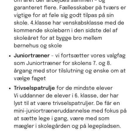
om året der arbejdes sammen – og
garanteret flere. Fællesskaber på tværs er
vigtige for at føle sig godt tilpas på sin
skole. 4.klasse har venskabsklasse med de
kommende skolebørn i den sidste del af
skoleåret for at bygge bro mellem
børnehus og skole
Juniortræner
- vi fortsætter vores valgfag
som Juniortræner for skolens 7. og 8.
årgang med stor tilslutning og ønske om at
vælge faget
Trivselspatrulje
for de mindste elever
Vi uddanner de elever i 6. klasse, der har
lyst til at være trivselspatruljer. De får en
mini-juniortræneruddannelse med fokus på
at sætte lege i gang, være med som
mægler i skolegården og på legepladsen.