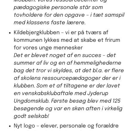
Mobberi. Vores ressourcecenter og
pædagogiske personale står som
tovholdere for den opgave – i tæt samspil
med klassens faste lærere.
Kildebjergklubben – vi er på tværs af
kommunen lykkes med at skabe et frirum
for vores unge mennesker
Det er blevet noget af en succes – det
summer af liv og en af hemmelighederne
bag det tror vi skyldes, at det bl.a. er flere
af skolens ressourcepædagoger der er i
klubben. Som et af tiltagene er der lavet
en venskabsklubaftale med Jyderup
Ungdomsklub. Første besøg blev med 125
besøgende og var en skøn aften i virkelig
godt selskab!
Nyt logo – elever, personale og forældre