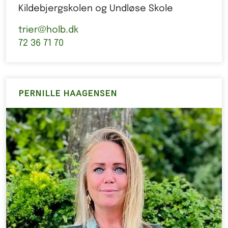
Kildebjergskolen og Undløse Skole
trier@holb.dk
72 36 71 70
PERNILLE HAAGENSEN